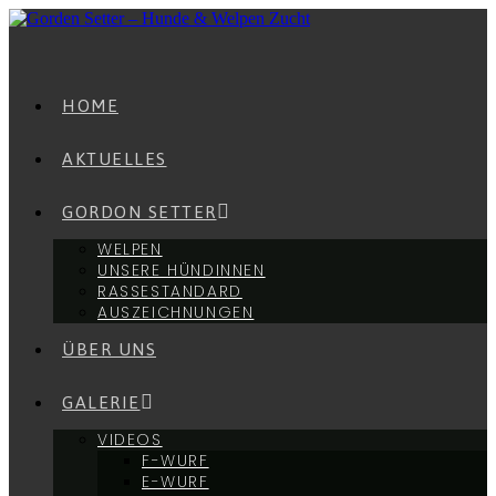
Zum
Inhalt
springen
HOME
AKTUELLES
GORDON SETTER
WELPEN
UNSERE HÜNDINNEN
RASSESTANDARD
AUSZEICHNUNGEN
ÜBER UNS
GALERIE
VIDEOS
F-WURF
E-WURF