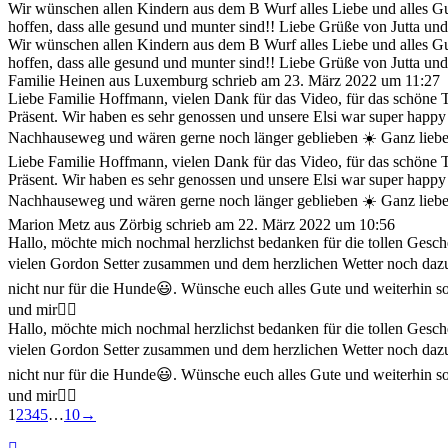
Wir wünschen allen Kindern aus dem B Wurf alles Liebe und alles G
hoffen, dass alle gesund und munter sind!! Liebe Grüße von Jutta un
Wir wünschen allen Kindern aus dem B Wurf alles Liebe und alles G
hoffen, dass alle gesund und munter sind!! Liebe Grüße von Jutta un
Familie Heinen
aus
Luxemburg
schrieb am
23. März 2022
um
11:27
Liebe Familie Hoffmann, vielen Dank für das Video, für das schöne 
Präsent. Wir haben es sehr genossen und unsere Elsi war super happy
Nachhauseweg und wären gerne noch länger geblieben ☀️ Ganz lieb
Liebe Familie Hoffmann, vielen Dank für das Video, für das schöne 
Präsent. Wir haben es sehr genossen und unsere Elsi war super happy
Nachhauseweg und wären gerne noch länger geblieben ☀️ Ganz lieb
Marion Metz
aus
Zörbig
schrieb am
22. März 2022
um
10:56
Hallo, möchte mich nochmal herzlichst bedanken für die tollen Gesch
vielen Gordon Setter zusammen und dem herzlichen Wetter noch dazu☀
nicht nur für die Hunde😃. Wünsche euch alles Gute und weiterhin so
und mir🙋‍♀️
Hallo, möchte mich nochmal herzlichst bedanken für die tollen Gesch
vielen Gordon Setter zusammen und dem herzlichen Wetter noch dazu☀
nicht nur für die Hunde😃. Wünsche euch alles Gute und weiterhin so
und mir🙋‍♀️
Navigation
1
2
3
4
5
…
10
→
der