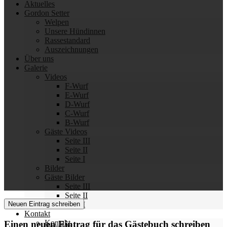
Aktuelles
Gordon Setter
Welpen
Unsere Hündinnen
Rassestandard
Auszeichnungen
Über uns
Galerie
Videos
F-Wurf
E-Wurf
D-Wurf
C-Wurf
B-Wurf
Gäste Videos
Seite III
Seite II
Seite I
Bilder
Gäste Bilder
Seite III
Seite II
Seite I
Kontakt
Kontakt
Einen neuen Eintrag für das Gästebuch schreiben