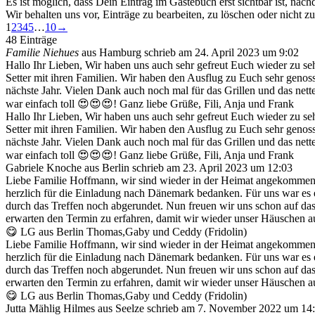
Es ist möglich, dass Dein Eintrag im Gästebuch erst sichtbar ist, nac
Wir behalten uns vor, Einträge zu bearbeiten, zu löschen oder nicht zu
Navigation
1
2
3
4
5
…
10
→
der
48 Einträge
Gästebuchliste
Familie Niehues
aus
Hamburg
schrieb am
24. April 2023
um
9:02
Hallo Ihr Lieben, Wir haben uns auch sehr gefreut Euch wieder zu se
Setter mit ihren Familien. Wir haben den Ausflug zu Euch sehr genoss
nächste Jahr. Vielen Dank auch noch mal für das Grillen und das ne
war einfach toll 😍😍😍! Ganz liebe Grüße, Fili, Anja und Frank
Hallo Ihr Lieben, Wir haben uns auch sehr gefreut Euch wieder zu se
Setter mit ihren Familien. Wir haben den Ausflug zu Euch sehr genoss
nächste Jahr. Vielen Dank auch noch mal für das Grillen und das ne
war einfach toll 😍😍😍! Ganz liebe Grüße, Fili, Anja und Frank
Gabriele Knoche
aus
Berlin
schrieb am
23. April 2023
um
12:03
Liebe Familie Hoffmann, wir sind wieder in der Heimat angekomme
herzlich für die Einladung nach Dänemark bedanken. Für uns war es 
durch das Treffen noch abgerundet. Nun freuen wir uns schon auf da
erwarten den Termin zu erfahren, damit wir wieder unser Häuschen
😋 LG aus Berlin Thomas,Gaby und Ceddy (Fridolin)
Liebe Familie Hoffmann, wir sind wieder in der Heimat angekomme
herzlich für die Einladung nach Dänemark bedanken. Für uns war es 
durch das Treffen noch abgerundet. Nun freuen wir uns schon auf da
erwarten den Termin zu erfahren, damit wir wieder unser Häuschen
😋 LG aus Berlin Thomas,Gaby und Ceddy (Fridolin)
Jutta Mählig Hilmes
aus
Seelze
schrieb am
7. November 2022
um
14