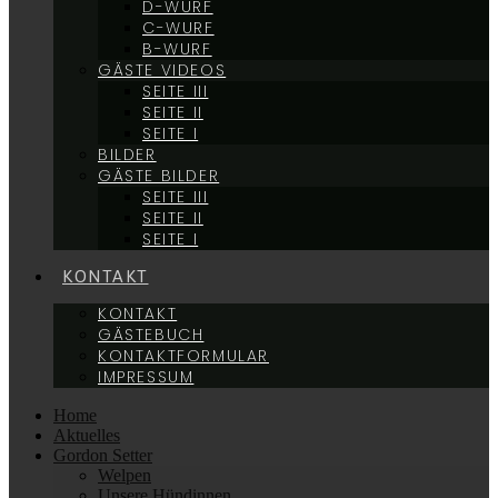
D-WURF
C-WURF
B-WURF
GÄSTE VIDEOS
SEITE III
SEITE II
SEITE I
BILDER
GÄSTE BILDER
SEITE III
SEITE II
SEITE I
KONTAKT
KONTAKT
GÄSTEBUCH
KONTAKTFORMULAR
IMPRESSUM
Home
Aktuelles
Gordon Setter
Welpen
Unsere Hündinnen