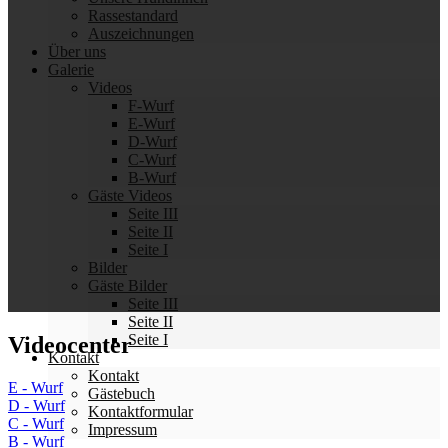
Rassestandard
Auszeichnungen
Über uns
Galerie
Videos
F-Wurf
E-Wurf
D-Wurf
C-Wurf
B-Wurf
Gäste Videos
Seite III
Seite II
Seite I
Bilder
Gäste Bilder
Seite III
Seite II
Seite I
Videocenter
Kontakt
Kontakt
E - Wurf
Gästebuch
D - Wurf
Kontaktformular
C - Wurf
Impressum
B - Wurf