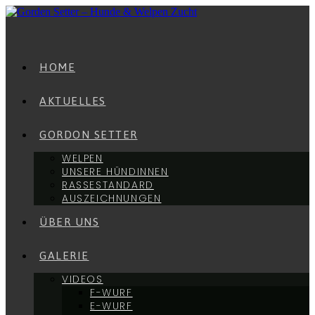
Zum
Inhalt
springen
HOME
AKTUELLES
GORDON SETTER
WELPEN
UNSERE HÜNDINNEN
RASSESTANDARD
AUSZEICHNUNGEN
ÜBER UNS
GALERIE
VIDEOS
F-WURF
E-WURF